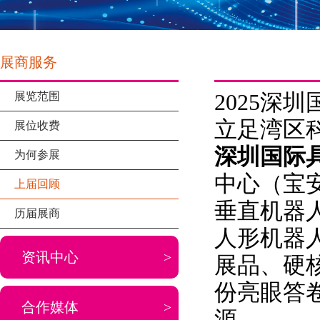
展商服务
展览范围
2025深
立足湾区
展位收费
深圳国际
为何参展
中心（宝
上届回顾
垂直机器
历届展商
人形机器
资讯中心
>
展品、硬
份亮眼答
合作媒体
>
源。